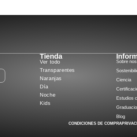
Tienda
Infor
Sobre nos
Ver todo
Transparentes
Sostenibil
Naranjas
Ciencia
Día
Certificac
Noche
Estudios c
Kids
Graduaci
Blog
CONDICIONES DE COMPRA
PRIVAC