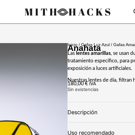
Inicio
/
Gafas Luz Azul
/
Gafas Amar
Anahata
Las
lentes amarillas
, se usan d
tratamiento específico, para pr
exposición a luces artificiales.
Nuestras lentes de día, filtran 
180,00
€
IVA
Sin existencias
Descripción
Uso recomendado