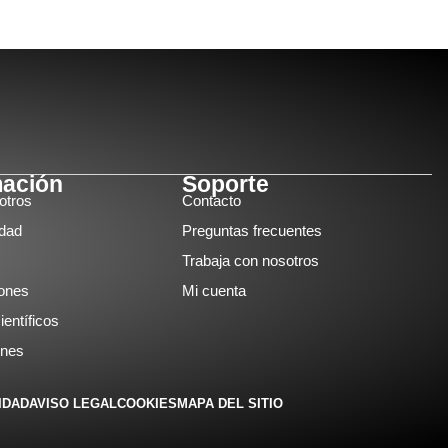
mación
Soporte
otros
Contacto
idad
Preguntas frecuentes
Trabaja con nosotros
iones
Mi cuenta
ientíficos
ones
IDAD
AVISO LEGAL
COOKIES
MAPA DEL SITIO