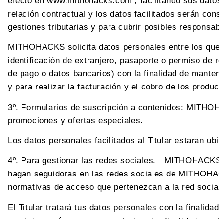
efecto en
www.mithohacks.com
, facilitando sus dato
relación contractual y los datos facilitados serán c
gestiones tributarias y para cubrir posibles responsab
MITHOHACKS solicita datos personales entre los que 
identificación de extranjero, pasaporte o permiso de 
de pago o datos bancarios) con la finalidad de manten
y para realizar la facturación y el cobro de los produ
3º. Formularios de suscripción a contenidos: MITHOHAC
promociones y ofertas especiales.
Los datos personales facilitados al Titular estarán 
4º. Para gestionar las redes sociales. MITHOHACKS t
hagan seguidoras en las redes sociales de MITHOHACK
normativas de acceso que pertenezcan a la red social
El Titular tratará tus datos personales con la finalid