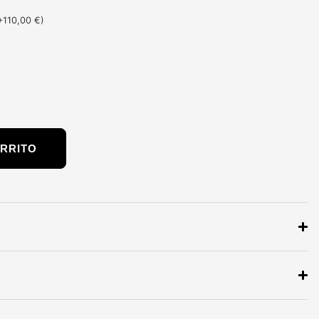
+
110,00
€
)
ARRITO