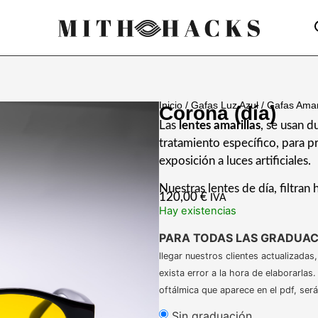
Inicio
/
Gafas Luz Azul
/
Gafas Amar
Corona (día)
Las
lentes amarillas
, se usan d
tratamiento específico, para pr
exposición a luces artificiales.
Nuestras lentes de día, filtran 
120,00
€
IVA
Hay existencias
PARA TODAS LAS GRADUAC
llegar nuestros clientes actualizadas,
exista error a la hora de elaborarlas
oftálmica que aparece en el pdf, será
Sin graduación